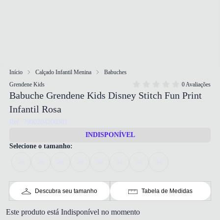
Início
Calçado Infantil Menina
Babuches
Grendene Kids
0 Avaliações
Babuche Grendene Kids Disney Stitch Fun Print
Infantil Rosa
Ref: 7900204200301
INDISPONÍVEL
Selecione o tamanho:
25
26
28
29
30
31
32
34
Descubra seu tamanho
Tabela de Medidas
Este produto está Indisponível no momento