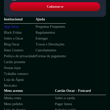
Cadastrar-se
Institucional
Ajuda
App Oscar
Perguntas Frequentes
Black Friday
Regulamentos
Sobre a Oscar
Entregas
Blog Oscar
Trocas e Devoluções
Haus Creators
Cancelamentos
Política de privacidade
Formas de pagamento
Cartão presente
Nossas lojas
Trabalhe conosco
Loja da Águia
Recicalce
Meus acessos
Cartão Oscar - Festcard
Minha conta
Sobre o cartão
Meus pedidos
Pagar fatura
Lista de desejos
Solicitar cartão