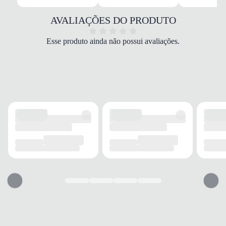
Borracha/PVC
COR
AVALIAÇÕES DO PRODUTO
Rosa
TIPO DE SALTO
Esse produto ainda não possui avaliações.
Rasteiro
ALTURA DO SALTO
0 cm
SOLADO
MATERIAL
Borracha
ADERÊNCIA
Alta
AMORTECIMENTO
Médio
FECHAMENTO
TIPO
Tira