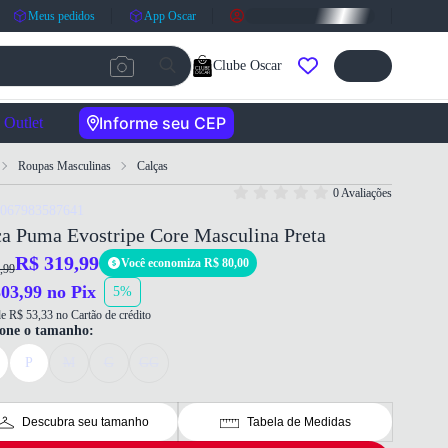
Meus pedidos
App Oscar
Clube Oscar
Informe seu CEP
Outlet
Roupas Masculinas
Calças
0 Avaliações
4067983587641
a Puma Evostripe Core Masculina Preta
R$ 319,99
Você economiza R$ 80,00
,99
03,99 no Pix
5%
e R$ 53,33 no Cartão de crédito
ione o tamanho:
P
M
G
GG
Descubra seu tamanho
Tabela de Medidas