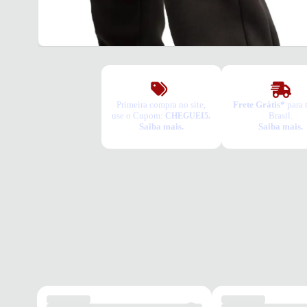
Primeira compra no site,
Frete Grátis*
para 
use o Cupom:
Brasil.
CHEGUEI5.
Saiba mais.
Saiba mais.