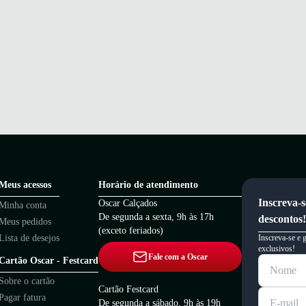
Meus acessos
Horário de atendimento
Inscreva-s
Oscar Calçados
Minha conta
De segunda a sexta, 9h às 17h
descontos!
Meus pedidos
(exceto feriados)
Lista de desejos
Inscreva-se e 
exclusivos!
Fale com a Oscar
Cartão Oscar - Festcard
Sobre o cartão
Cartão Festcard
Pagar fatura
De segunda a sábado, 9h às 19h