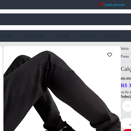
Cartão presente
eminino
Masculino
Infantil
Marcas
Cupons
Início
Puma
Ref: 
Calç
R$ 399
R$ 3
ou 6x d
Selec
PP