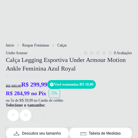
Início
Roupas Femininas
Calças
Under Armour
0 Avaliações
Calça Legging Esportiva Under Armour Motion
Ankle Feminina Azul Royal
Ref: 197777071743
R$ 299,99
Você economiza R$ 10,00
R$ 309,99
R$ 284,99 no Pix
5%
ou 5x de R$ 59,99 no Cartão de crédito
Selecione o tamanho:
P
M
G
Descubra seu tamanho
Tabela de Medidas