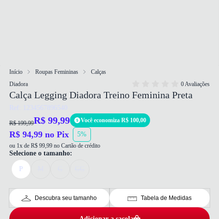
Início
Roupas Femininas
Calças
Diadora
0 Avaliações
Calça Legging Diadora Treino Feminina Preta
Ref: 1234567896540
R$ 99,99
Você economiza R$ 100,00
R$ 199,99
R$ 94,99 no Pix
5%
ou 1x de R$ 99,99 no Cartão de crédito
Selecione o tamanho:
P
M
G
GG
Descubra seu tamanho
Tabela de Medidas
Adicionar a sacola