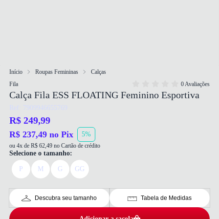
Início
Roupas Femininas
Calças
Fila
0 Avaliações
Calça Fila ESS FLOATING Feminino Esportiva
Ref: 7909946655769
R$ 249,99
R$ 237,49 no Pix
5%
ou 4x de R$ 62,49 no Cartão de crédito
Selecione o tamanho:
P
M
G
GG
Descubra seu tamanho
Tabela de Medidas
Adicionar a sacola