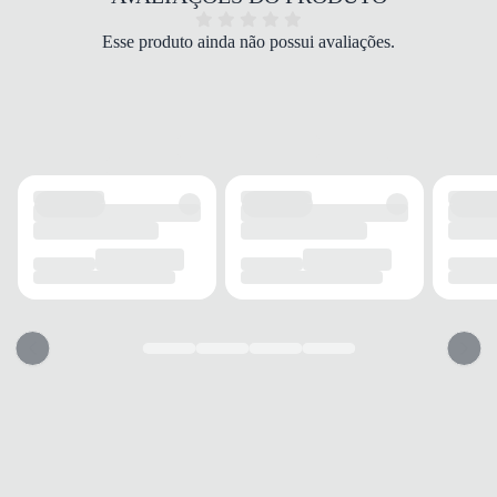
funcional.
Confeccionada em
100% Poliamida
, esta calça
Esse produto ainda não possui avaliações.
proporciona uma experiência de uso leve e agradável.
O tecido de alta qualidade oferece
respirabilidade e
durabilidade
, mantendo o corpo confortável durante
os treinos ou no dia a dia. A modelagem com
perna
levemente afunilada
e cintura alta assegura um
caimento que valoriza a silhueta, sem restringir a
liberdade de movimento.
Com um
elástico ajustável na cintura
, a calça Fila
ESS FLOATING se adapta a diferentes biotipos,
proporcionando um
encaixe seguro e personalizado
.
O estilo reto da barra complementa o design,
tornando-a uma peça versátil para diversas
combinações. É perfeita para
treinos, caminhadas,
yoga
ou para compor um look casual esportivo com
muito estilo.