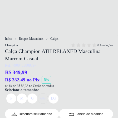
Início
Roupas Masculinas
Calças
Champion
0 Avaliações
Calça Champion ATH RELAXED Masculina
Marrom Casual
Ref: 7900435009797
R$ 349,99
R$ 332,49 no Pix
5%
ou 6x de R$ 58,33 no Cartão de crédito
Selecione o tamanho:
P
M
G
GG
EG
Descubra seu tamanho
Tabela de Medidas