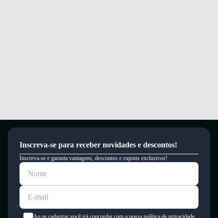
Este produto possui uma garantia contra defeitos de fabricação válida por
um período de 90 dias.
Inscreva-se para receber novidades e descontos!
Inscreva-se e garanta vantagens, descontos e cupons exclusivos!
Ao se cadastrar você irá concordar com a nossa política de privacidade