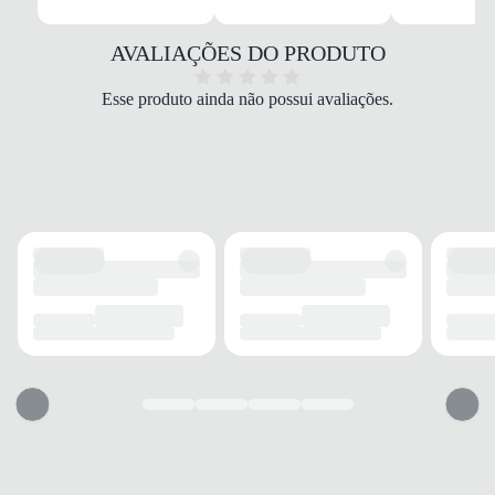
Feminina
MATERIAL
Couro
AVALIAÇÕES DO PRODUTO
COR
Marrom
Esse produto ainda não possui avaliações.
BICO
Arredondado
FECHAMENTO
Zíper
CANO
TIPO
Curto
ALTURA
12 cm
CIRCUNFERÊNCIA
28 cm
SALTO
TIPO
Rasteiro