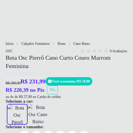
Início
Calçados Femininos
Botas
Cano Baixo
OSC
0 Avaliações
Bota Osc Pierrô Cano Curto Couro Marrom
Feminina
Ref: 631911898327
R$ 231,99
Você economiza R$ 58,00
R$ 289,99
R$ 220,39 no Pix
5%
ou 4x de R$ 57,99 no Cartão de crédito
Selecione a cor:
Selecione o tamanho: