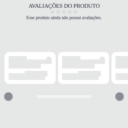
COR
AVALIAÇÕES DO PRODUTO
Marrom
BICO
Esse produto ainda não possui avaliações.
Redondo
FECHAMENTO
Zíper lateral
CANO
TIPO
Curto
ALTURA
Baixo
CIRCUNFERÊNCIA
28 cm
SALTO
TIPO
Bloco
ALTURA
6 cm