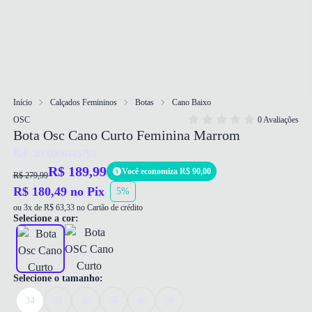
Início
Calçados Femininos
Botas
Cano Baixo
OSC
0 Avaliações
Bota Osc Cano Curto Feminina Marrom
Ref: 2000000445793
R$ 189,99
Você economiza R$ 90,00
R$ 279,99
R$ 180,49 no Pix
5%
ou 3x de R$ 63,33 no Cartão de crédito
Selecione a cor:
Selecione o tamanho:
34
35
36
37
38
39