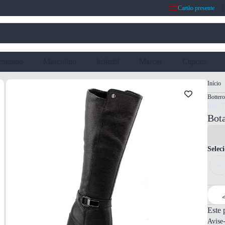
Cartão presente
eminino
Masculino
Infantil
Marcas
Cupons
Início
Bottero
Ref: 
Bota
Selec
35
Este 
Avise