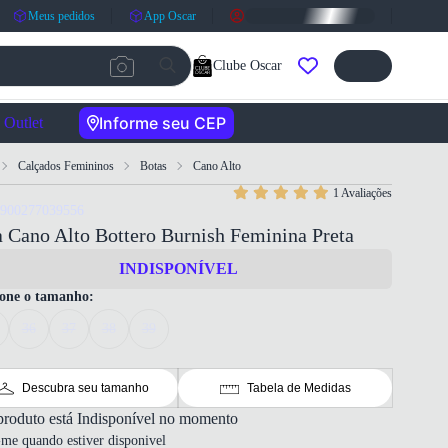
Meus pedidos
App Oscar
Clube Oscar
Informe seu CEP
Outlet
Calçados Femininos
Botas
Cano Alto
1 Avaliações
7900277039556
 Cano Alto Bottero Burnish Feminina Preta
INDISPONÍVEL
ione o tamanho:
36
37
38
39
Descubra seu tamanho
Tabela de Medidas
produto está Indisponível no momento
-me quando estiver disponivel