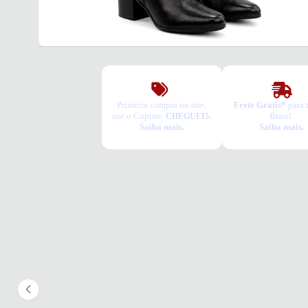
Primeira compra no site,
Frete Grátis*
para 
use o Cupom:
Brasil.
CHEGUEI5.
Saiba mais.
Saiba mais.