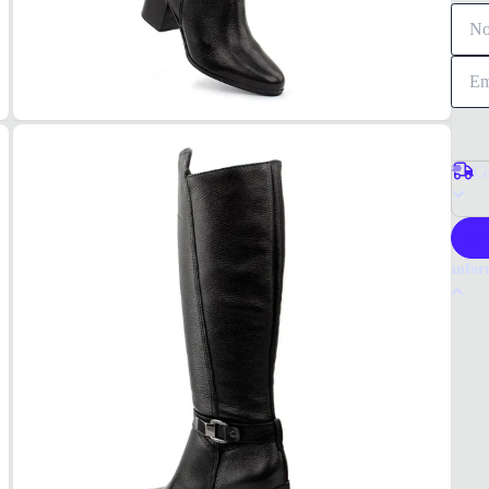
Co
P
Infor
Por q
A Bott
sofis
acolch
pratic
Tudo 
Preta
MAT