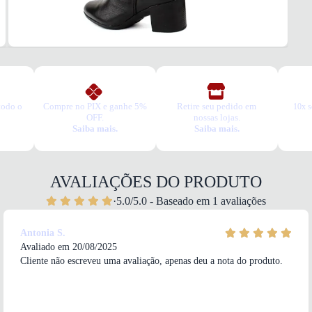
Couro
COR
Preto
BICO
Arred
FEC
Zíper 
CAN
todo o
Compre no PIX e ganhe 5%
Retire seu pedido em
10x s
OFF.
nossas lojas.
TIPO
Saiba mais.
Saiba mais.
Alto
ALT
Alto
CIRC
AVALIAÇÕES DO PRODUTO
29 cm
·
5.0/5.0 - Baseado em 1 avaliações
SAL
TIPO
Bloco
Antonia S.
ALT
Avaliado em 20/08/2025
6 cm
Cliente não escreveu uma avaliação, apenas deu a nota do produto.
SOL
TIPO
Borra