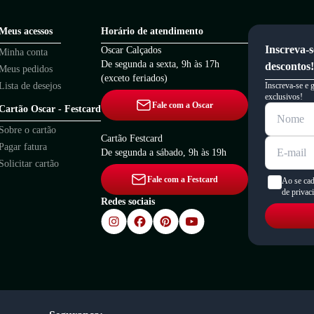
Meus acessos
Horário de atendimento
Inscreva-s
Oscar Calçados
Minha conta
De segunda a sexta, 9h às 17h
descontos!
Meus pedidos
(exceto feriados)
Lista de desejos
Inscreva-se e 
exclusivos!
Fale com a Oscar
Cartão Oscar - Festcard
Sobre o cartão
Cartão Festcard
Pagar fatura
De segunda a sábado, 9h às 19h
Solicitar cartão
Fale com a Festcard
Ao se cad
de privac
Redes sociais