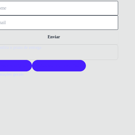
Enviar
nfira o prazo de entrega
roduto original
Acompanha nota fiscal
mações gerais
ue comprar uma bota Bottero?
ero oferece botas com couro legítimo de alta qualidade e acabamento
ticado. Este modelo proporciona conforto prolongado com palmilha
oada e solado antiderrapante. Um design versátil que une elegância e
idade para diversas ocasiões.
o que você precisa saber sobre Bota Cano Alto Bottero Feminina
ERIAL