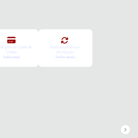
 legítimo
ondado
HAMENTO
lateral
O
Política de troca e
em juros no Cartão de
devolução.
Crédito.
Saiba mais.
Saiba mais.
URA
UNFERÊNCIA
TO
URA
ADO
cha