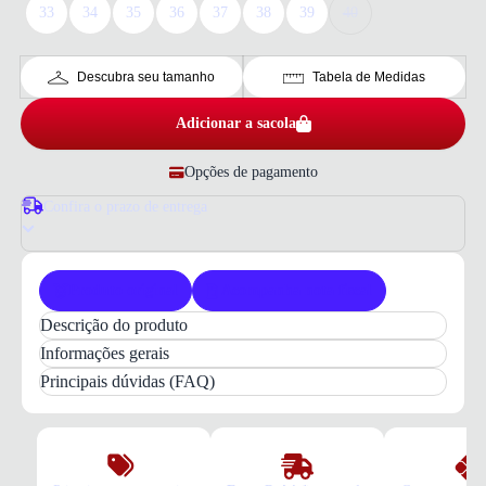
33
34
35
36
37
38
39
40
Descubra seu tamanho
Tabela de Medidas
Adicionar a sacola
Opções de pagamento
Confira o prazo de entrega
Produto original
Acompanha nota fiscal
Descrição do produto
Bota
Modare Urban Comfort
Feminina Café:
Informações gerais
Conforto
e
Estilo
para o seu dia a dia com
design
Principais dúvidas (FAQ)
versátil
.
Descubra a
Bota Modare Urban Comfort
Feminina
, um modelo que combina
praticidade
e
elegância
para compor seus looks diários. Com
cano