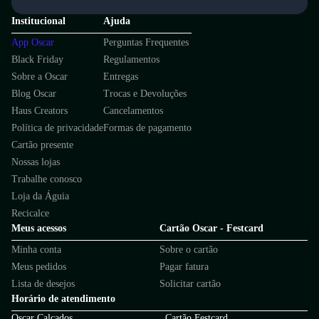
Institucional
Ajuda
App Oscar
Perguntas Frequentes
Black Friday
Regulamentos
Sobre a Oscar
Entregas
Blog Oscar
Trocas e Devoluções
Haus Creators
Cancelamentos
Política de privacidade
Formas de pagamento
Cartão presente
Nossas lojas
Trabalhe conosco
Loja da Águia
Recicalce
Meus acessos
Cartão Oscar - Festcard
Minha conta
Sobre o cartão
Meus pedidos
Pagar fatura
Lista de desejos
Solicitar cartão
Horário de atendimento
Oscar Calçados
Cartão Festcard