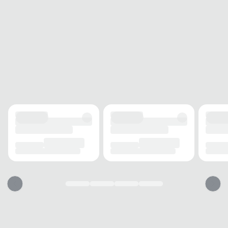
Detalhes
Pesos reforçados, pespontos aparentes, pintura
Adicionais
estilizada no solado, calcanhar super acolchoado
Garantia
Contra Defeito de Fabricação por 90 dias
Origem
Fabricado no Brasil
Produto
Sim
Original
Acompanha
Sim
Nota Fiscal