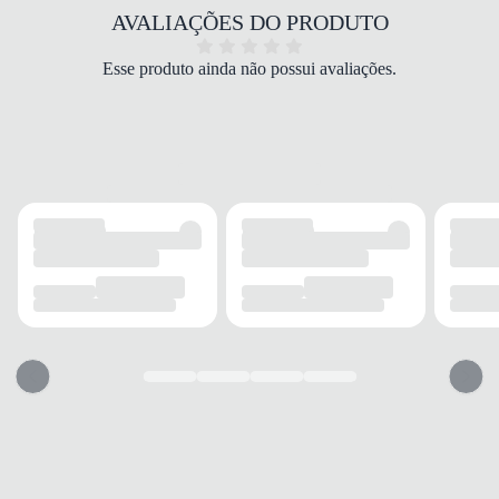
COR
AVALIAÇÕES DO PRODUTO
Preto
BICO
Esse produto ainda não possui avaliações.
Arredondado
FECHAMENTO
Zíper
CANO
TIPO
Curto
ALTURA
Baixo
CIRCUNFERÊNCIA
28 cm
SALTO
TIPO
Grosso
ALTURA
6 cm