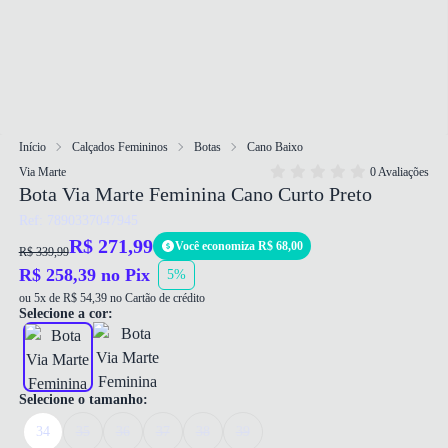
Início
Calçados Femininos
Botas
Cano Baixo
Via Marte
0 Avaliações
Bota Via Marte Feminina Cano Curto Preto
Ref: 7890337047945
R$ 271,99
Você economiza R$ 68,00
R$ 339,99
R$ 258,39 no Pix
5%
ou 5x de R$ 54,39 no Cartão de crédito
Selecione a cor:
Selecione o tamanho:
34
35
36
37
38
39