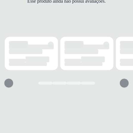
Esse produto ainda não possui avaliações.
Redondo
FECHAMENTO
Zíper
CANO
TIPO
Médio
ALTURA
18 cm
CIRCUNFERÊNCIA
29 cm
SALTO
TIPO
Baixo
ALTURA
3 cm
SOLADO
TIPO
Sintético
Essa bota vai servir?
1. Escolha seu número