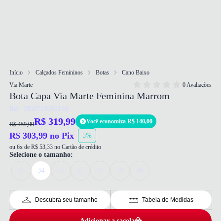
Início
Calçados Femininos
Botas
Cano Baixo
Via Marte
0 Avaliações
Bota Capa Via Marte Feminina Marrom
Ref: 7890733953130
R$ 319,99
Você economiza R$ 140,00
R$ 459,99
R$ 303,99 no Pix
5%
ou 6x de R$ 53,33 no Cartão de crédito
Selecione o tamanho:
33
34
35
36
37
39
40
Descubra seu tamanho
Tabela de Medidas
Adicionar a sacola