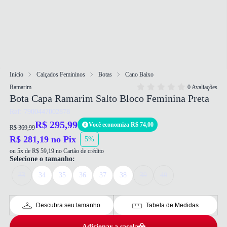
Início
Calçados Femininos
Botas
Cano Baixo
Ramarim
0 Avaliações
Bota Capa Ramarim Salto Bloco Feminina Preta
Ref: 7900447002878
R$ 295,99
Você economiza R$ 74,00
R$ 369,99
R$ 281,19 no Pix
5%
ou 5x de R$ 59,19 no Cartão de crédito
Selecione o tamanho:
33
34
35
36
37
38
39
40
Descubra seu tamanho
Tabela de Medidas
Adicionar a sacola