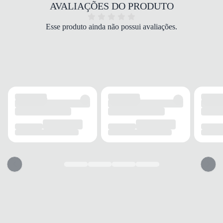
COR
AVALIAÇÕES DO PRODUTO
Marrom
BICO
Esse produto ainda não possui avaliações.
Fino
FECHAMENTO
Zíper
CANO
TIPO
Slouch
ALTURA
Médio
CIRCUNFERÊNCIA
32 cm
SALTO
TIPO
Fino
ALTURA
10 cm
SOLADO
TIPO