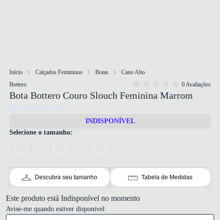
Início
Calçados Femininos
Botas
Cano Alto
Bottero
0 Avaliações
Bota Bottero Couro Slouch Feminina Marrom
Ref: 7900277029205
INDISPONÍVEL
Selecione o tamanho:
34
35
36
37
38
39
Descubra seu tamanho
Tabela de Medidas
Este produto está Indisponível no momento
Avise-me quando estiver disponivel