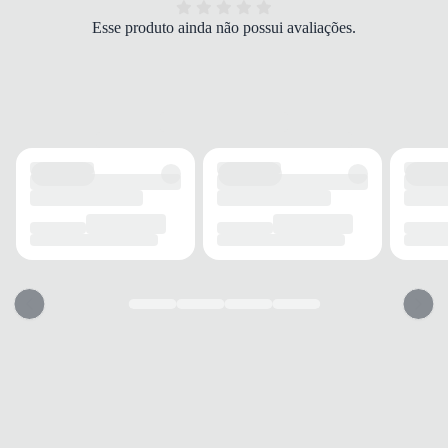
MODELO
Esse produto ainda não possui avaliações.
Boné Aba Curva
OCASIÃO
Uso diário
DETALHES
Conforto
Alto
Ajuste
Personalizado
Material
Algodão
COMBINAÇÃO
Estilo
Esportivo
Gênero
Masculino
MARCA
TIPO