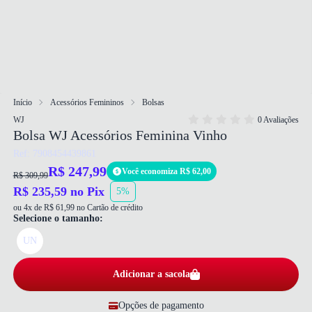
Início
Acessórios Femininos
Bolsas
WJ
0 Avaliações
Bolsa WJ Acessórios Feminina Vinho
Ref: 7908454439861
R$ 247,99
Você economiza R$ 62,00
R$ 309,99
R$ 235,59 no Pix
5%
ou 4x de R$ 61,99 no Cartão de crédito
Selecione o tamanho:
UN
Adicionar a sacola
Opções de pagamento