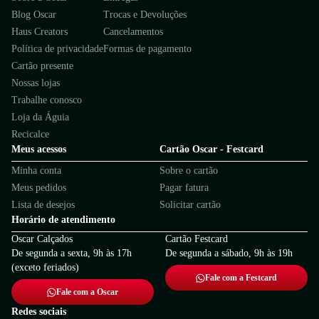
Blog Oscar
Trocas e Devoluções
Haus Creators
Cancelamentos
Política de privacidade
Formas de pagamento
Cartão presente
Nossas lojas
Trabalhe conosco
Loja da Águia
Recicalce
Meus acessos
Cartão Oscar - Festcard
Minha conta
Sobre o cartão
Meus pedidos
Pagar fatura
Lista de desejos
Solicitar cartão
Horário de atendimento
Oscar Calçados
Cartão Festcard
De segunda a sexta, 9h às 17h
De segunda a sábado, 9h às 19h
(exceto feriados)
Fale com a Festcard
Fale com a Oscar
Redes sociais