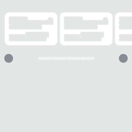
DETALHES
Alça
Ajustável
Fechamento
Zíper
Detalhes
Metal
MODELO
Tipo
Casual
Gênero
Feminino
USO
TIPO
Dia a dia
Dicas para usar sua bolsa WJ Acessórios
1. Ajuste e conforto
2. Organização inteligente