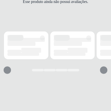
Esse produto ainda não possui avaliações.
Poliéster
MEDIDAS (AxLxP)
30x31x16 cm
DETALHES
Alças
Duplas fixas
Fechamento
Zíper
Compartimentos
Internos
MODELO
Tipo
Tote
Gênero
Feminino
USO
TIPO
Dia a dia