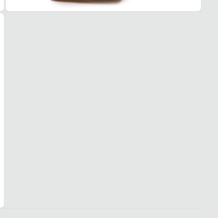
Evite 
limpar
molhar
Guarde
Dia a 
Quais 
Materi
limpe
Alça l
Fecham
Confo
Garan
Este p
um pe