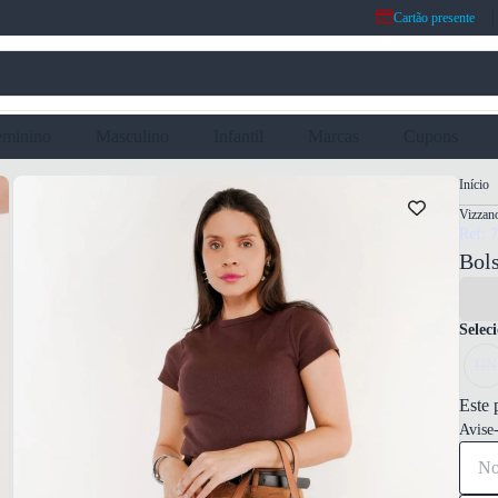
Cartão presente
eminino
Masculino
Infantil
Marcas
Cupons
Início
Vizzan
Ref: 
Bol
Selec
UN
Este 
Avise