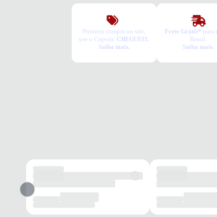
Primeira compra no site,
Frete Grátis*
para 
use o Cupom:
Brasil.
CHEGUEI5.
Saiba mais.
Saiba mais.