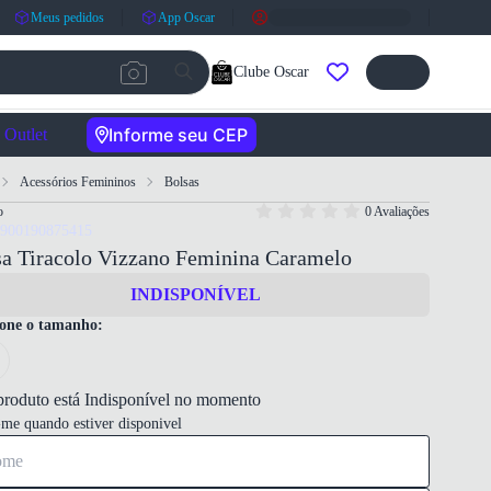
Meus pedidos
App Oscar
Clube Oscar
Informe seu CEP
Outlet
Acessórios Femininos
Bolsas
o
0 Avaliações
7900190875415
sa Tiracolo Vizzano Feminina Caramelo
INDISPONÍVEL
ione o tamanho:
produto está Indisponível no momento
-me quando estiver disponivel