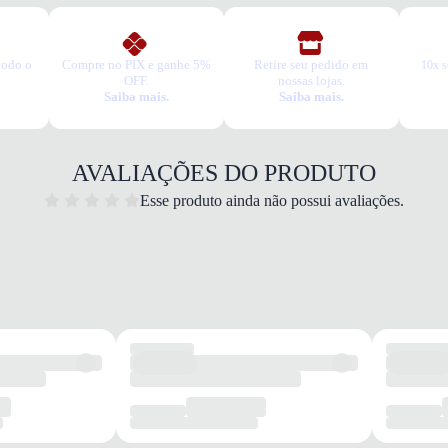
todo o
Compre no PIX e ganhe 5%
Retire seu pedido em
10x s
OFF.
nossas lojas.
Saiba mais.
Saiba mais.
AVALIAÇÕES DO PRODUTO
Esse produto ainda não possui avaliações.