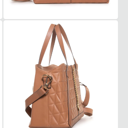
Poliés
MEDI
17x23
DET
Alça
Ajust
Fecha
Zíper
Detal
Doura
MOD
Tipo
Tirac
Gêner
Femin
USO
TIPO
Casua
Dicas 
1. Aju
2. Org
3. Cu