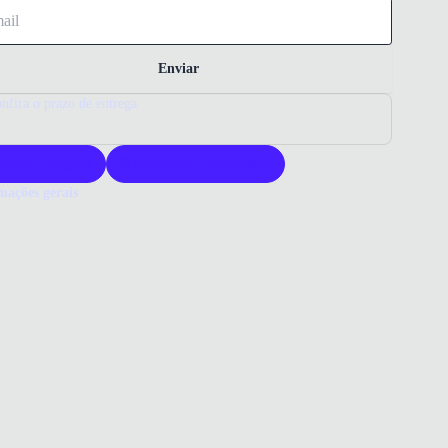
Enviar
nfira o prazo de entrega
roduto original
Acompanha nota fiscal
mações gerais
ue comprar uma bolsa Vizzano?
a Vizzano oferece design sofisticado e material sintético de alta
ade. Seu fechamento em zíper garante segurança para seus pertences.
para quem busca elegância e praticidade no dia a dia.
o que você precisa saber sobre Bolsa Tiracolo Vizzano Feminina
elo
ERIAL
ico
elo
RO