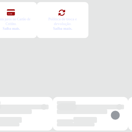
Política de troca e
em juros no Cartão de
devolução.
Crédito.
Saiba mais.
Saiba mais.