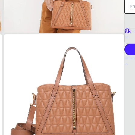
Co
P
Infor
Por q
A bols
qualid
Ideal 
Tudo 
Caram
MAT
Sintét
COR
Caram
FOR