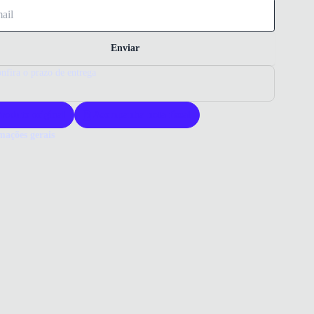
Enviar
nfira o prazo de entrega
roduto original
Acompanha nota fiscal
mações gerais
ue comprar uma bolsa Via Marte?
a Via Marte oferece design sofisticado em material sintético
zado. Sua versatilidade e acabamento garantem elegância para
as ocasiões. Escolha qualidade e estilo com a Via Marte.
o que você precisa saber sobre Bolsa Tiracolo Via Marte Dourado
ina
ERIAL
ico metalizado
do
RO