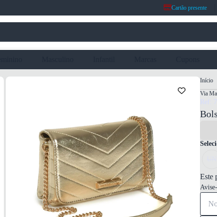
Cartão presente
eminino
Masculino
Infantil
Marcas
Cupons
Início
Via Ma
Ref: 
Bol
Selec
UN
Este 
Avise