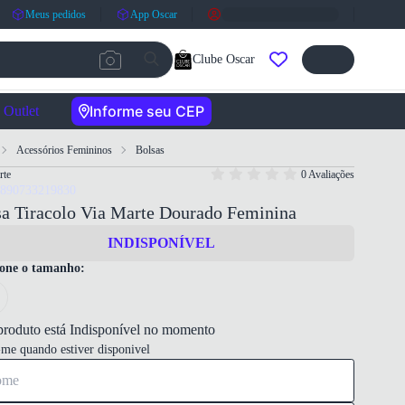
Meus pedidos
App Oscar
Clube Oscar
Informe seu CEP
Outlet
Acessórios Femininos
Bolsas
rte
0 Avaliações
7890733219830
sa Tiracolo Via Marte Dourado Feminina
INDISPONÍVEL
ione o tamanho:
produto está Indisponível no momento
-me quando estiver disponivel