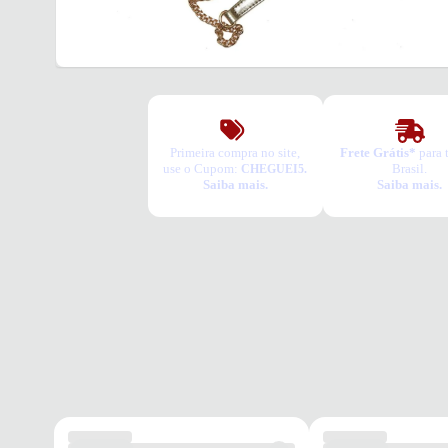
Primeira compra no site,
Frete Grátis*
para 
use o Cupom:
Brasil.
CHEGUEI5.
Saiba mais.
Saiba mais.