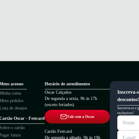
Meus acessos
Horário de atendimento
Inscreva-s
Oscar Calçados
Minha conta
De segunda a sexta, 9h às 17h
descontos!
Meus pedidos
(exceto feriados)
Lista de desejos
Inscreva-se e 
exclusivos!
Fale com a Oscar
Cartão Oscar - Festcard
Sobre o cartão
Cartão Festcard
Pagar fatura
De segunda a sábado, 9h às 19h