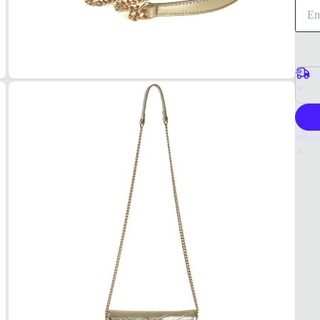
Co
P
Infor
Por q
A bols
metali
divers
Tudo 
Femin
MAT
Sintét
COR
Doura
FOR