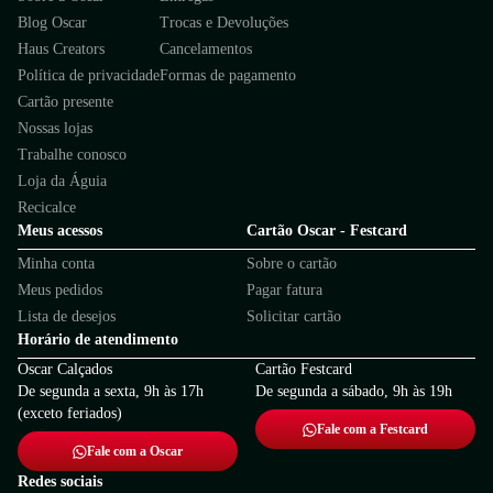
Blog Oscar
Trocas e Devoluções
Haus Creators
Cancelamentos
Política de privacidade
Formas de pagamento
Cartão presente
Nossas lojas
Trabalhe conosco
Loja da Águia
Recicalce
Meus acessos
Cartão Oscar - Festcard
Minha conta
Sobre o cartão
Meus pedidos
Pagar fatura
Lista de desejos
Solicitar cartão
Horário de atendimento
Oscar Calçados
Cartão Festcard
De segunda a sexta, 9h às 17h
De segunda a sábado, 9h às 19h
(exceto feriados)
Fale com a Festcard
Fale com a Oscar
Redes sociais