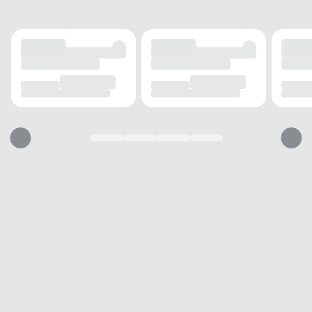
DETALHES
Bolso interno
Com zíper
Acabamento
Refinado
Pingente
Letra C
MODELO
Tipo
Shopping Bag
Gênero
Feminino
USO
TIPO
Dia a dia
Dicas de uso do produto
1. Ajuste e conforto
2. Organização inteligente
3. Cuidado e conservação