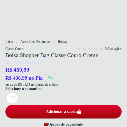
Início
Acessórios Femininos
Bolsas
Classe Couro
0 Avaliações
Bolsa Shopper Bag Classe Couro Creme
Ref: 7899966014403
R$ 459,99
R$ 436,99 no Pix
5%
ou 9x de R$ 51,11 no Cartão de crédito
Selecione o tamanho:
UN
Adicionar a sacola
Opções de pagamento