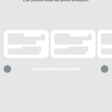
FORRO
Sintético
MEDIDAS (AxLxP)
25x35x12 cm
DETALHES
Alça Ajustável
Sim
Bolso Interno
1
Detalhes
Dourados
MODELO
Tipo
Casual
Gênero
Feminino
USO
TIPO