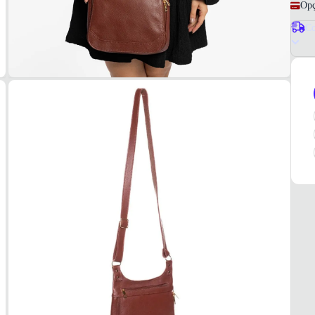
Opç
Co