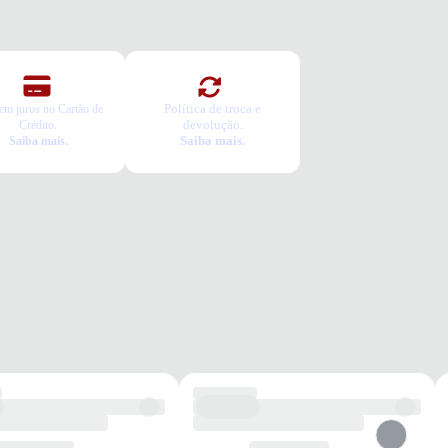
Política de troca e
em juros no Cartão de
devolução.
Crédito.
Saiba mais.
Saiba mais.