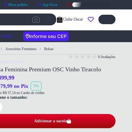
Meus pedidos
App Oscar
Clube Oscar
Informe seu CEP
Outlet
Acessórios Femininos
Bolsas
0 Avaliações
7898972773984
sa Feminina Premium OSC Vinho Tiracolo
399,99
79,99 no Pix
5%
e R$ 57,14 no Cartão de crédito
ione o tamanho:
Adicionar a sacola