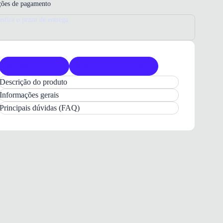
ões de pagamento
nfira o prazo de entrega
Produto original
Acompanha nota fiscal
Descrição do produto
Bolsa Feminina Tiracolo OSC Vinho
Informações gerais
A
Bolsa Feminina OSC Vinho
é o acessório ideal
Principais dúvidas (FAQ)
para quem busca
praticidade e estilo marcante
no
dia a dia. Com seu design sofisticado e
textura
croco
, ela eleva qualquer composição, sendo
perfeita para transitar entre compromissos casuais e
momentos de lazer. Esta peça combina
funcionalidade e elegância
, garantindo que você
esteja sempre pronta com um toque de
personalidade.
Confeccionada com materiais resistentes, a
Bolsa