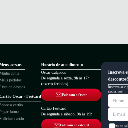
Meus acessos
Horário de atendimento
Inscreva-s
Oscar Calçados
Minha conta
De segunda a sexta, 9h às 17h
descontos!
Meus pedidos
(exceto feriados)
Lista de desejos
Inscreva-se e 
exclusivos!
Fale com a Oscar
Cartão Oscar - Festcard
Sobre o cartão
Cartão Festcard
Pagar fatura
De segunda a sábado, 9h às 19h
Solicitar cartão
Fale com a Festcard
Ao se cad