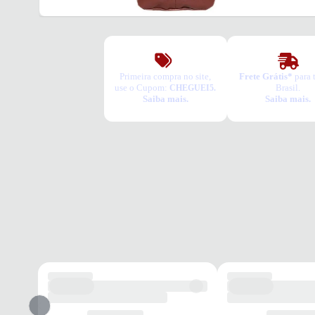
Primeira compra no site,
Frete Grátis*
para 
use o Cupom:
Brasil.
CHEGUEI5.
Saiba mais.
Saiba mais.