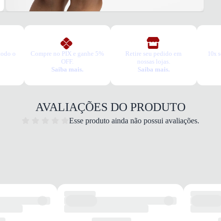
todo o
Compre no PIX e ganhe 5%
Retire seu pedido em
10x s
OFF.
nossas lojas.
Saiba mais.
Saiba mais.
AVALIAÇÕES DO PRODUTO
Esse produto ainda não possui avaliações.