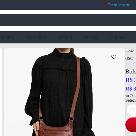
Cartão presente
eminino
Masculino
Infantil
Marcas
Cupons
Início
OSC
Ref: 
Bol
R$ 
R$ 3
ou 7x d
Selec
UN