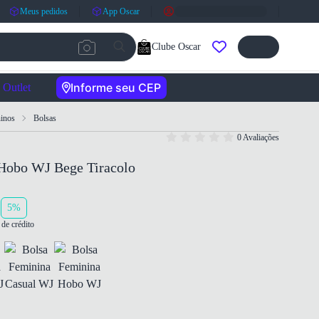
Meus pedidos
App Oscar
Clube Oscar
Informe seu CEP
Outlet
inos
Bolsas
0 Avaliações
Hobo WJ Bege Tiracolo
5%
de crédito