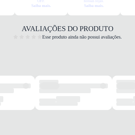
OFF.
nossas lojas.
durabilidade 
Saiba mais.
Saiba mais.
fechamento 
facilitando a
AVALIAÇÕES DO PRODUTO
adiciona um d
interno em ma
Esse produto ainda não possui avaliações.
para o seu dia
Versátil e fun
passeios ou e
pode adaptar 
conforto e e
acessório ind
autêntico e o