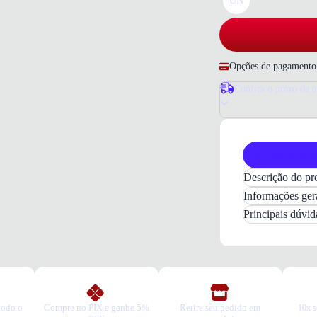
UN
Opções de pagamento
Confira o prazo de e
Produto orig
Descrição do pr
Bolsa Femin
Informações ger
A
Bolsa Fem
Principais dúvi
para quem bu
moderno e aca
diversas ocas
looks. Seu vi
pronta, unin
todo o
Compre no PIX e ganhe 5%
Retire seu pedido em
10x s
Confecciona