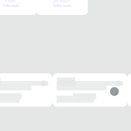
devolução.
Crédito.
para o uso cotidiano. O modelo conta com
Saiba mais.
Saiba mais.
em zíper
seguro e
bolsos internos e externos
,
 organização dos seus pertences. O
logo metálico
etalhe sofisticado ao design, enquanto o revestimento
terial sintético assegura proteção e fácil manutenção
 a dia.
cional, esta bolsa é a escolha certa para o
trabalho,
ventos casuais
. Graças à sua
alça ajustável
, você
o modo de uso conforme sua preferência, garantindo
rgonomia
ao carregar seus itens essenciais. É o
ispensável para mulheres que valorizam um estilo
rganizado em qualquer momento da rotina.