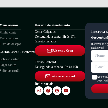
Meus acessos
Horário de atendimento
Inscreva-s
Oscar Calçados
Minha conta
De segunda a sexta, 9h às 17h
descontos!
Meus pedidos
(exceto feriados)
Lista de desejos
Inscreva-se e 
exclusivos!
Fale com a Oscar
Cartão Oscar - Festcard
Sobre o cartão
Cartão Festcard
Pagar fatura
De segunda a sábado, 9h às 19h
Solicitar cartão
Fale com a Festcard
Ao se cad
de privac
Redes sociais