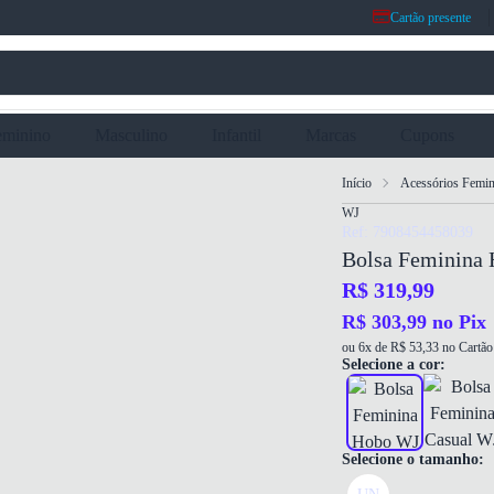
Cartão presente
eminino
Masculino
Infantil
Marcas
Cupons
Início
Acessórios Femin
WJ
Ref: 7908454458039
Bolsa Feminina 
R$ 319,99
R$ 303,99 no Pix
ou 6x de R$ 53,33 no Cartão 
Selecione a cor:
Selecione o tamanho: