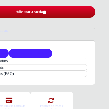
Adicionar a sacola
ntrega
inal
Acompanha nota fiscal
oduto
ina Tiracolo WJ Bege Casual
ais
inina WJ Tiracolo
na cor
bege
é o acessório ideal
das (FAQ)
sca
praticidade e estilo
no dia a dia. Com design
bamento refinado, ela se adapta perfeitamente a
iões, oferecendo
versatilidade
para compor seus
sual clean e funcional garante que você esteja sempre
do
conforto e elegância
em uma única peça essencial.
Política de troca e
em juros no Cartão de
da em
material sintético resistente
, esta bolsa oferece