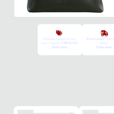
Primeira compra no site,
Frete Grátis*
para 
use o Cupom:
Brasil.
CHEGUEI5.
Saiba mais.
Saiba mais.