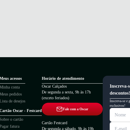
Meus acessos
Horário de atendimento
Inscreva-s
Oscar Calçados
Minha conta
De segunda a sexta, 9h às 17h
descontos!
Meus pedidos
(exceto feriados)
Lista de desejos
Inscreva-se e 
exclusivos!
Fale com a Oscar
Cartão Oscar - Festcard
Sobre o cartão
Cartão Festcard
Pagar fatura
De segunda a sábado, 9h às 19h