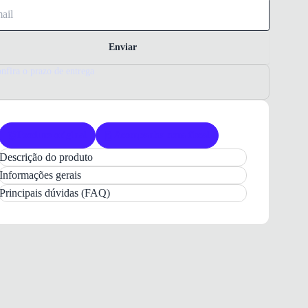
Enviar
nfira o prazo de entrega
Produto original
Acompanha nota fiscal
Descrição do produto
Bolsa Feminina
Smartbag
Casual
Preta
em
Informações gerais
Couro
Principais dúvidas (FAQ)
A
Bolsa Feminina Casual Smartbag
é a escolha
ideal para quem busca
praticidade e elegância
no
dia a dia. Confeccionada em
couro floater
de alta
resistência, ela oferece um visual sofisticado e
atemporal que complementa diversos estilos. Com
um design pensado para a rotina moderna, esta
bolsa une
funcionalidade e estilo
, tornando-se uma