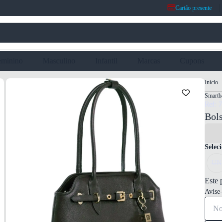
Cartão presente
eminino
Masculino
Infantil
Marcas
Cupons
Início
Smartb
Ref: 
Bol
Selec
UN
Este 
Avise