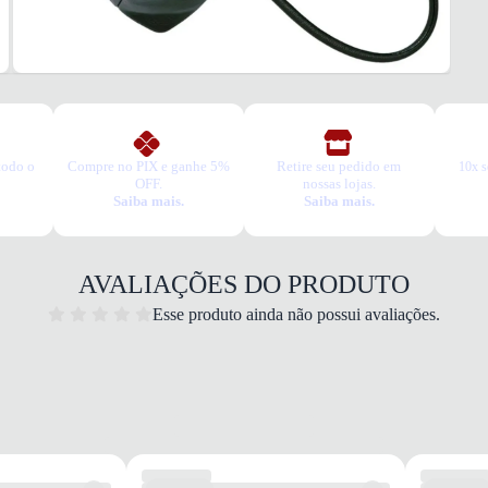
todo o
Compre no PIX e ganhe 5%
Retire seu pedido em
10x s
OFF.
nossas lojas.
Saiba mais.
Saiba mais.
AVALIAÇÕES DO PRODUTO
Esse produto ainda não possui avaliações.