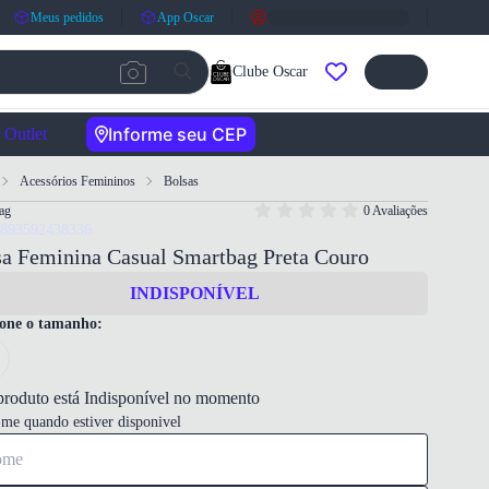
Meus pedidos
App Oscar
Clube Oscar
Informe seu CEP
Outlet
Acessórios Femininos
Bolsas
ag
0 Avaliações
7893592438336
sa Feminina Casual Smartbag Preta Couro
INDISPONÍVEL
ione o tamanho:
produto está Indisponível no momento
-me quando estiver disponivel