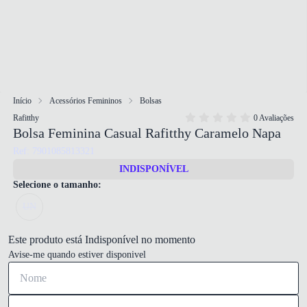
Início
Acessórios Femininos
Bolsas
Rafitthy
0 Avaliações
Bolsa Feminina Casual Rafitthy Caramelo Napa
Ref: 7901085813321
INDISPONÍVEL
Selecione o tamanho:
UN
Este produto está Indisponível no momento
Avise-me quando estiver disponivel