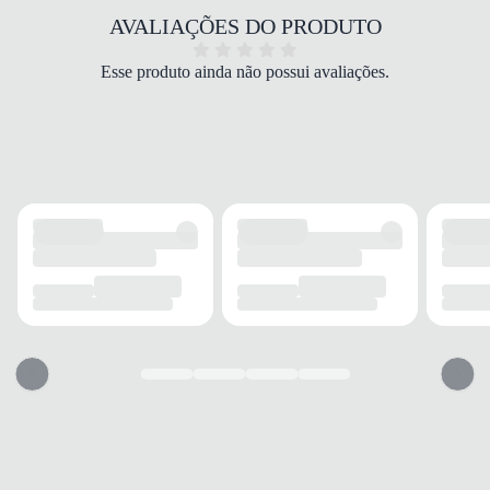
estrutura da peça, garantindo um look cheio de
AVALIAÇÕES DO PRODUTO
atitude.
Confeccionado em
poliéster
, o blusão oferece toque
Esse produto ainda não possui avaliações.
macio e uma experiência extremamente
confortável
durante o uso prolongado. O material selecionado
proporciona
durabilidade
e leveza, mantendo o
aquecimento ideal sem abrir mão da sensação de
liberdade de movimentos. Além disso, o acabamento
com o logo
F-Box
traz um detalhe clássico que
valoriza o visual.
Perfeito para o
dia a dia
, passeios, momentos de lazer
e ocasiões informais, o modelo se adapta a diversos
estilos e combina facilmente com calças jeans ou
esportivas. O design funcional garante um
encaixe
perfeito
ao corpo, oferecendo
conforto
personalizado
e praticidade para quem não abre mão
de um visual bem alinhado em qualquer momento.