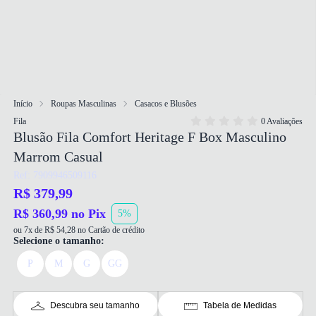
Início
Roupas Masculinas
Casacos e Blusões
Fila
0 Avaliações
Blusão Fila Comfort Heritage F Box Masculino
Marrom Casual
Ref: 7909946509116
R$ 379,99
R$ 360,99 no Pix
5%
ou 7x de R$ 54,28 no Cartão de crédito
Selecione o tamanho:
P
M
G
GG
Descubra seu tamanho
Tabela de Medidas