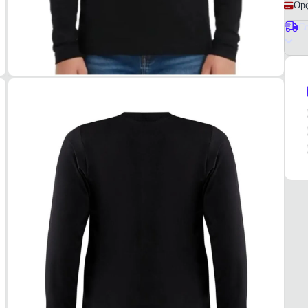
Opç
Co