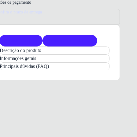
ões de pagamento
nfira o prazo de entrega
Produto original
Acompanha nota fiscal
Descrição do produto
Blusa Térmica Kappa Infantil
Unissex Preto
Informações gerais
para
Treino
e Atividades. Conforto térmico com
Principais dúvidas (FAQ)
ajuste perfeito
e estilo para o dia a dia.
O
Blusa Térmica Kappa Grip Infantil
é a
escolha ideal para jovens atletas que buscam
desempenho e proteção
durante o treino. Com um
design focado na mobilidade, esta peça oferece o
suporte necessário para atividades intensas,
mantendo o corpo aquecido e confortável. O visual
minimalista na cor preta destaca o
logo Kappa
,
garantindo um estilo esportivo autêntico.