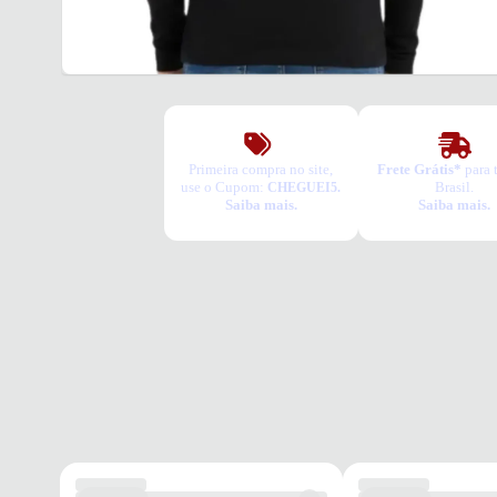
Primeira compra no site,
Frete Grátis*
para 
use o Cupom:
Brasil.
CHEGUEI5.
Saiba mais.
Saiba mais.