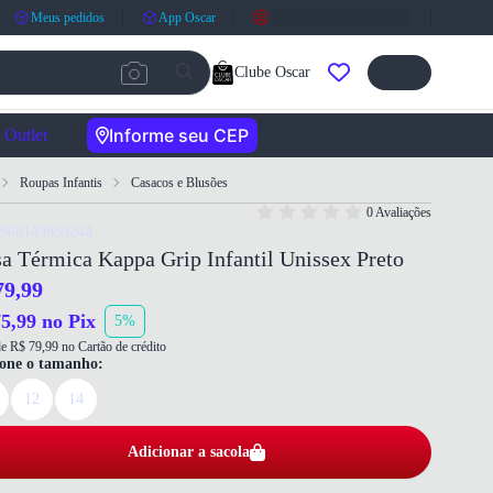
Meus pedidos
App Oscar
Clube Oscar
Informe seu CEP
Outlet
Roupas Infantis
Casacos e Blusões
0 Avaliações
7908149880244
a Térmica Kappa Grip Infantil Unissex Preto
79,99
5,99 no Pix
5%
e R$ 79,99 no Cartão de crédito
ione o tamanho:
12
14
Adicionar a sacola