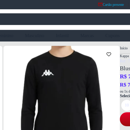
Cartão presente
eminino
Masculino
Infantil
Marcas
Cupons
Início
Kappa
Ref: 
Blus
R$ 
R$ 7
ou 1x d
Selec
10