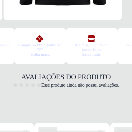
todo o
Compre no PIX e ganhe 5%
Retire seu pedido em
10x s
OFF.
nossas lojas.
Saiba mais.
Saiba mais.
AVALIAÇÕES DO PRODUTO
Esse produto ainda não possui avaliações.