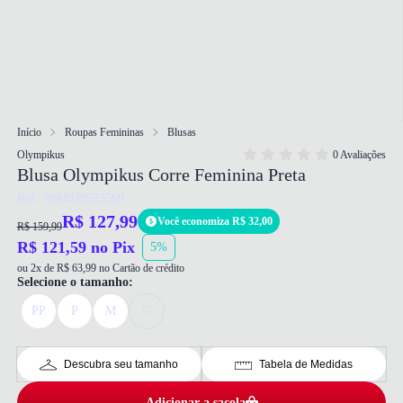
Início
Roupas Femininas
Blusas
Olympikus
0 Avaliações
Blusa Olympikus Corre Feminina Preta
Ref: 7894929525569
R$ 127,99
Você economiza R$ 32,00
R$ 159,99
R$ 121,59 no Pix
5%
ou 2x de R$ 63,99 no Cartão de crédito
Selecione o tamanho:
PP
P
M
G
Descubra seu tamanho
Tabela de Medidas
Adicionar a sacola