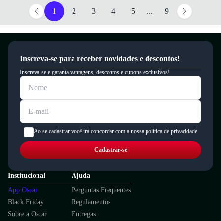
1
2
3
4
5
...
9
Inscreva-se para receber novidades e descontos!
Inscreva-se e garanta vantagens, descontos e cupons exclusivos!
Ao se cadastrar você irá concordar com a nossa política de privacidade
Cadastrar-se
Institucional
Ajuda
App Oscar
Perguntas Frequentes
Black Friday
Regulamentos
Sobre a Oscar
Entregas