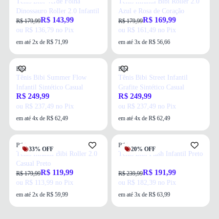
Tênis Bibi Verde Folha
Tênis Infantil Bibi Roller 2.0
Dinossauro Roller 2.0 Infantil
Azul e Rosa de Coração
R$ 143,99
R$ 169,99
R$ 179,99
R$ 179,99
ou R$ 136,79 no Pix
ou R$ 161,49 no Pix
em até 2x de R$ 71,99
em até 3x de R$ 56,66
Bibi
Bibi
Tênis Bibi Summer Flow
Tênis Bibi Street Infantil
Infantil Sintético Casual
Grafite Sintético Casual
R$ 249,99
R$ 249,99
ou R$ 237,49 no Pix
ou R$ 237,49 no Pix
em até 4x de R$ 62,49
em até 4x de R$ 62,49
Bibi
Bibi
33% OFF
20% OFF
Tênis Infantil Bibi Roller 2.0
Tênis Bibi Flash Infantil Preto
Casual Preto
R$ 119,99
R$ 191,99
R$ 179,99
R$ 239,99
ou R$ 113,99 no Pix
ou R$ 182,39 no Pix
em até 2x de R$ 59,99
em até 3x de R$ 63,99