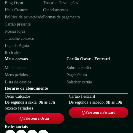
Blog Oscar
Trocas e Devoluções
Haus Creators
Cancelamentos
Política de privacidade
Formas de pagamento
Cartão presente
Nossas lojas
Trabalhe conosco
Loja da Águia
Recicalce
Meus acessos
Cartão Oscar - Festcard
Minha conta
Sobre o cartão
Meus pedidos
Pagar fatura
Lista de desejos
Solicitar cartão
Horário de atendimento
Oscar Calçados
Cartão Festcard
De segunda a sexta, 9h às 17h
De segunda a sábado, 9h às 19h
(exceto feriados)
Fale com a Festcard
Fale com a Oscar
Redes sociais