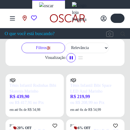
Filtros
Visualização:
Bibi
Bibi
Tênis Infantil Rodinhas Bibi
Tênis Infantil Bibi Space
Skatenis Marinho
LED Azul Marinho
R$ 439,90
R$ 219,99
ou R$ 417,91 no Pix
ou R$ 208,99 no Pix
em até 8x de R$ 54,98
em até 4x de R$ 54,99
Bibi
Bibi
20% OFF
6% OFF