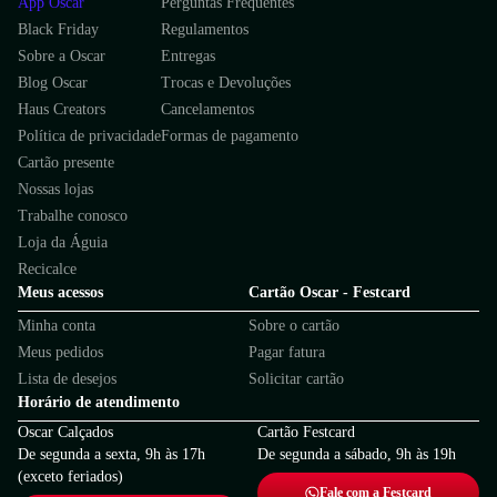
App Oscar
Perguntas Frequentes
Black Friday
Regulamentos
Sobre a Oscar
Entregas
Blog Oscar
Trocas e Devoluções
Haus Creators
Cancelamentos
Política de privacidade
Formas de pagamento
Cartão presente
Nossas lojas
Trabalhe conosco
Loja da Águia
Recicalce
Meus acessos
Cartão Oscar - Festcard
Minha conta
Sobre o cartão
Meus pedidos
Pagar fatura
Lista de desejos
Solicitar cartão
Horário de atendimento
Oscar Calçados
Cartão Festcard
De segunda a sexta, 9h às 17h
De segunda a sábado, 9h às 19h
(exceto feriados)
Fale com a Festcard