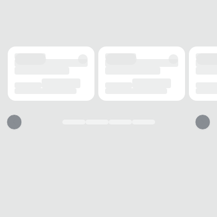
CINTURA
Elástica
ACABAMENTO
Tecido
Poliéster
Ventilação
Mesh
Secagem
Rápida
INFORMAÇÃO ADICIONAL
Bolsos
2 bolsos
Tecnologia
Antiodor
USO
TIPO
Esporte
Essa bermuda vai servir?
1. Escolha seu número