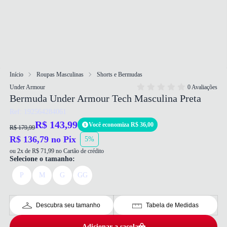
Início
Roupas Masculinas
Shorts e Bermudas
Under Armour
0 Avaliações
Bermuda Under Armour Tech Masculina Preta
Ref: 192564284061
R$ 143,99
Você economiza R$ 36,00
R$ 179,99
R$ 136,79 no Pix
5%
ou 2x de R$ 71,99 no Cartão de crédito
Selecione o tamanho:
P
M
G
GG
Descubra seu tamanho
Tabela de Medidas
Adicionar a sacola