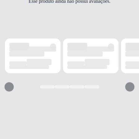
Esse produto ainda não possui avaliações.
Regular
CINTURA
Elástica
ACABAMENTO
TECIDO
Poliéster
ELASTICIDADE
Alta
ANTIMICROBIANO
Sim
INFORMAÇÃO ADICIONAL
BOLSOS
2 bolsos
TECNOLOGIA
NB DRY
USO
TIPO
Esportivo