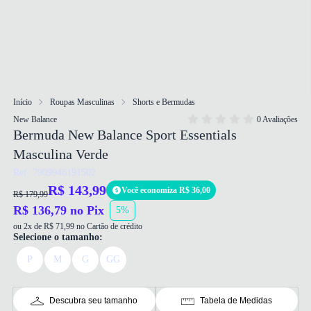
Início
Roupas Masculinas
Shorts e Bermudas
New Balance
0 Avaliações
Bermuda New Balance Sport Essentials
Masculina Verde
Ref: 7909946191502
R$ 143,99
Você economiza R$ 36,00
R$ 179,99
R$ 136,79 no Pix
5%
ou 2x de R$ 71,99 no Cartão de crédito
Selecione o tamanho:
P
M
G
GG
Descubra seu tamanho
Tabela de Medidas