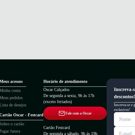
Meus acessos
Horário de atendimento
Inscreva-s
Oscar Calçados
Minha conta
De segunda a sexta, 9h às 17h
descontos!
Meus pedidos
(exceto feriados)
Lista de desejos
Inscreva-se e 
exclusivos!
Fale com a Oscar
Cartão Oscar - Festcard
Sobre o cartão
Cartão Festcard
Pagar fatura
De segunda a sábado, 9h às 19h