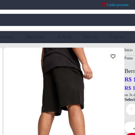
Cartão presente
eminino
Masculino
Infantil
Marcas
Cupons
Início
Puma
Ref: 
Ber
R$ 
R$ 1
ou 3x d
Selec
P