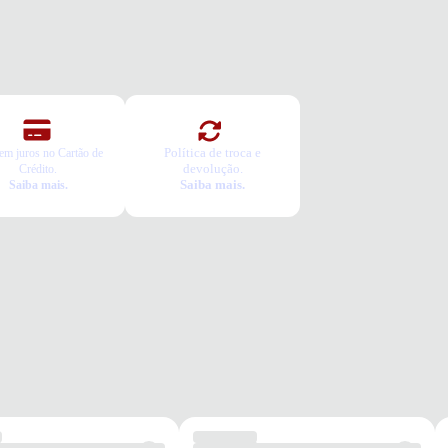
ar
TURA
ca
BAMENTO
o
ão
cidade
ada
Política de troca e
em juros no Cartão de
devolução.
Crédito.
Saiba mais.
do
Saiba mais.
RMAÇÃO ADICIONAL
s
is
e
o
l
ermuda vai servir?
colha seu número
a o pedido e prove
ca Grátis
a é gratuita e fácil. Você tem 7 dias para solicitar a troca, caso o