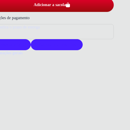
Adicionar a sacola
ões de pagamento
nfira o prazo de entrega
roduto original
Acompanha nota fiscal
mações gerais
ue comprar uma bermuda Puma?
uda Puma oferece conforto e estilo para o dia a dia. Seu tecido de
ualidade garante durabilidade e ajuste perfeito. Escolha Puma para
ça versátil e resistente.
o que você precisa saber sobre Bermuda Masculina Puma Essentials
POSIÇÃO
lgodão | 32% poliéster
ELAGEM