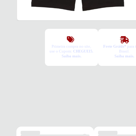
Primeira compra no site,
Frete Grátis*
para 
use o Cupom:
Brasil.
CHEGUEI5.
Saiba mais.
Saiba mais.