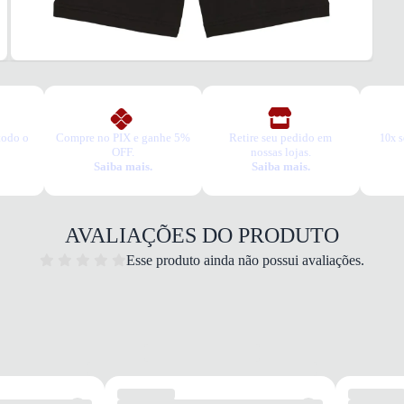
Regul
CIN
Elásti
ACA
Tecid
Algod
Elasti
Moder
todo o
Compre no PIX e ganhe 5%
Retire seu pedido em
10x s
Logo
OFF.
nossas lojas.
Saiba mais.
Saiba mais.
Borda
INFO
Bolso
Latera
AVALIAÇÕES DO PRODUTO
Ajust
Cordã
Esse produto ainda não possui avaliações.
USO
TIPO
Casua
Essa b
1. Es
2. Faç
3. Tro
A troc