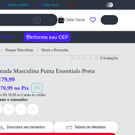
Meus pedidos
App Oscar
Clube Oscar
Informe seu CEP
Outlet
Roupas Masculinas
Shorts e Bermudas
0 Avaliações
4067983581342
muda Masculina Puma Essentials Preta
179,99
70,99 no Pix
5%
e R$ 59,99 no Cartão de crédito
ione o tamanho:
M
G
GG
Descubra seu tamanho
Tabela de Medidas