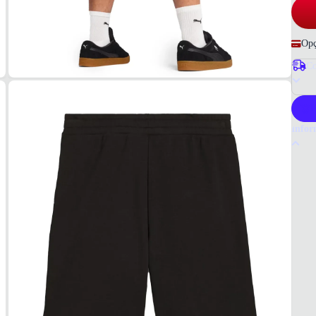
Opç
Co
P
Infor
Por q
A berm
alta q
uma pe
Tudo 
Preta
COM
68% a
COR
Preto
MOD