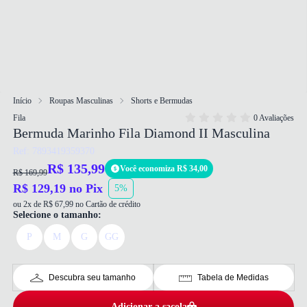
Início
Roupas Masculinas
Shorts e Bermudas
Fila
0 Avaliações
Bermuda Marinho Fila Diamond II Masculina
Ref: 7893419359370
R$ 135,99
Você economiza R$ 34,00
R$ 169,99
R$ 129,19 no Pix
5%
ou 2x de R$ 67,99 no Cartão de crédito
Selecione o tamanho:
P
M
G
GG
Descubra seu tamanho
Tabela de Medidas
Adicionar a sacola