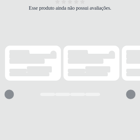
corridas, caminhadas ou até mesmo para um passeio casual. Seu design
Esse produto ainda não possui avaliações.
ergonômico e ajuste perfeito ao corpo proporcionam um
conforto
incomparável
, enquanto a cor marinho traz um toque de elegância que
combina com qualquer estilo.
Adquirir a
Bermuda Marinho Fila Diamond II Masculina
é investir
em um produto que une qualidade e sofisticação. Além de seu excelente
custo-benefício, você terá à disposição uma peça que valoriza o seu
guarda-roupa esportivo. Não perca a oportunidade de elevar seu
desempenho e estilo com essa incrível bermuda da Fila!