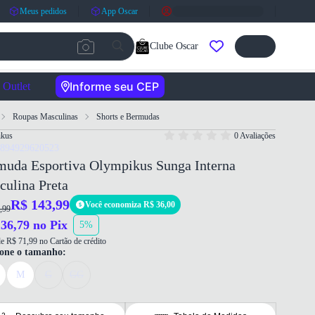
Meus pedidos
App Oscar
Clube Oscar
Informe seu CEP
Outlet
Roupas Masculinas
Shorts e Bermudas
ikus
0 Avaliações
7894929620523
muda Esportiva Olympikus Sunga Interna
ulina Preta
R$ 143,99
Você economiza R$ 36,00
,99
36,79 no Pix
5%
e R$ 71,99 no Cartão de crédito
ione o tamanho:
M
G
GG