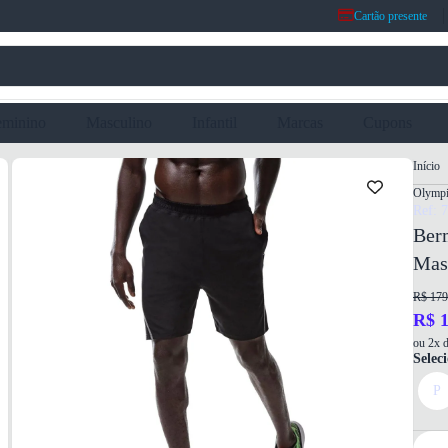
Cartão presente
eminino
Masculino
Infantil
Marcas
Cupons
Início
Olymp
Ref: 
Ber
Masc
R$ 179
R$ 1
ou 2x d
Selec
P