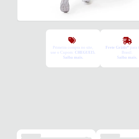
Primeira compra no site,
Frete Grátis*
para 
use o Cupom:
Brasil.
CHEGUEI5.
Saiba mais.
Saiba mais.