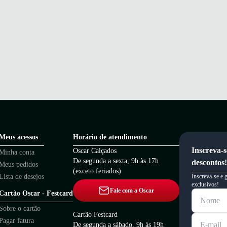
Meus acessos
Horário de atendimento
Inscreva-s
Oscar Calçados
Minha conta
De segunda a sexta, 9h às 17h
descontos!
Meus pedidos
(exceto feriados)
Lista de desejos
Inscreva-se e 
exclusivos!
Fale com a Oscar
Cartão Oscar - Festcard
Sobre o cartão
Cartão Festcard
Pagar fatura
De segunda a sábado, 9h às 19h