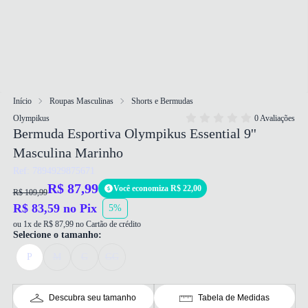
Início
Roupas Masculinas
Shorts e Bermudas
Olympikus
0 Avaliações
Bermuda Esportiva Olympikus Essential 9''
Masculina Marinho
Ref: 7894929875671
R$ 87,99
Você economiza R$ 22,00
R$ 109,99
R$ 83,59 no Pix
5%
ou 1x de R$ 87,99 no Cartão de crédito
Selecione o tamanho:
P
M
G
GG
Descubra seu tamanho
Tabela de Medidas