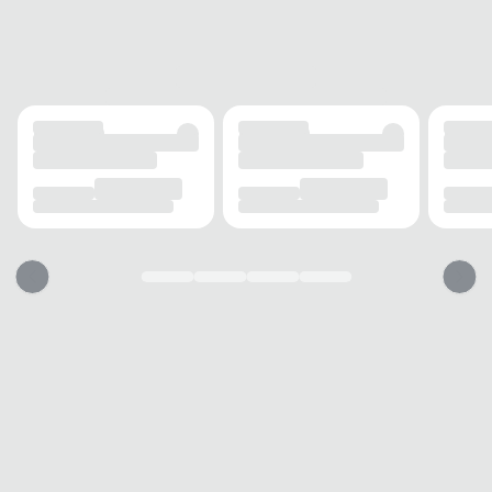
Rasteiro
ALTURA DO SALTO
1 cm
SOLADO
MATERIAL
Non-marking
ADERÊNCIA
Alta
AMORTECIMENTO
Médio
FECHAMENTO
TIPO
Tira traseira
POSIÇÃO
Traseira
BICO
TIPO
Redondo