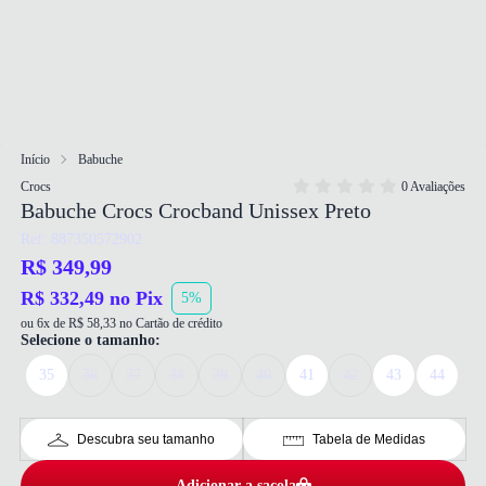
Início
Babuche
Crocs
0 Avaliações
Babuche Crocs Crocband Unissex Preto
Ref: 887350572902
R$ 349,99
R$ 332,49 no Pix
5%
ou 6x de R$ 58,33 no Cartão de crédito
Selecione o tamanho:
35
36
37
38
39
40
41
42
43
44
Descubra seu tamanho
Tabela de Medidas
Adicionar a sacola