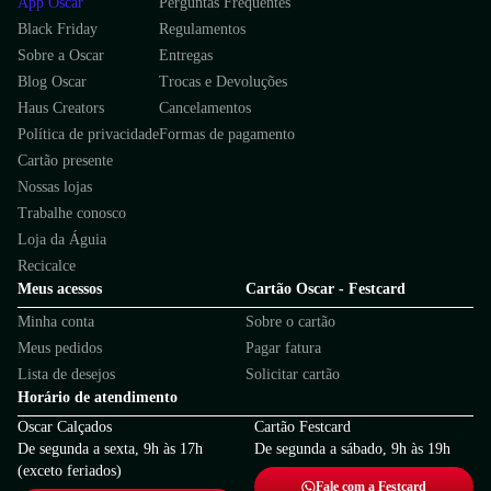
App Oscar
Perguntas Frequentes
Black Friday
Regulamentos
Sobre a Oscar
Entregas
Blog Oscar
Trocas e Devoluções
Haus Creators
Cancelamentos
Política de privacidade
Formas de pagamento
Cartão presente
Nossas lojas
Trabalhe conosco
Loja da Águia
Recicalce
Meus acessos
Cartão Oscar - Festcard
Minha conta
Sobre o cartão
Meus pedidos
Pagar fatura
Lista de desejos
Solicitar cartão
Horário de atendimento
Oscar Calçados
Cartão Festcard
De segunda a sexta, 9h às 17h
De segunda a sábado, 9h às 19h
(exceto feriados)
Fale com a Festcard