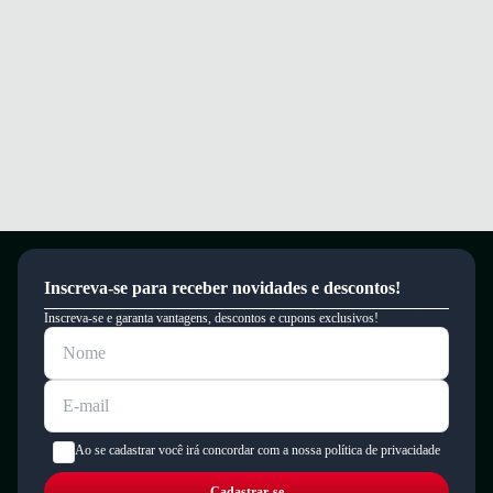
Este produto possui uma garantia contra defeitos de fabricação válida por
um período de 90 dias.
Inscreva-se para receber novidades e descontos!
Inscreva-se e garanta vantagens, descontos e cupons exclusivos!
Ao se cadastrar você irá concordar com a nossa política de privacidade
Cadastrar-se