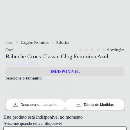
Início
Calçados Femininos
Babuches
Crocs
0 Avaliações
Babuche Crocs Classic Clog Feminina Azul
Ref: 198445154324
INDISPONÍVEL
Selecione o tamanho:
35
36
37
38
39
40
Descubra seu tamanho
Tabela de Medidas
Este produto está Indisponível no momento
Avise-me quando estiver disponivel