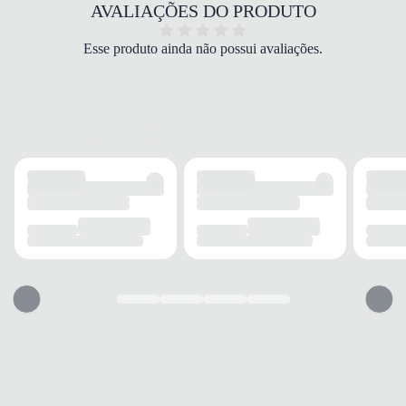
COR
AVALIAÇÕES DO PRODUTO
Azul
TIPO DE SALTO
Esse produto ainda não possui avaliações.
Rasteiro
ALTURA DO SALTO
0 cm
SOLADO
MATERIAL
Croslite™
ADERÊNCIA
Alta
AMORTECIMENTO
Confortável
FECHAMENTO
TIPO
Tira
POSIÇÃO
Traseira
AJUSTE REGULÁVEL