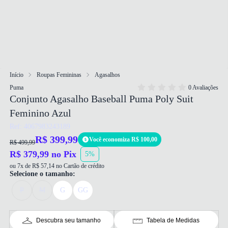
Início
Roupas Femininas
Agasalhos
Puma
0 Avaliações
Conjunto Agasalho Baseball Puma Poly Suit
Feminino Azul
Ref: 4067983243189
R$ 399,99
Você economiza R$ 100,00
R$ 499,99
R$ 379,99 no Pix
5%
ou 7x de R$ 57,14 no Cartão de crédito
Selecione o tamanho:
P
M
G
GG
Descubra seu tamanho
Tabela de Medidas