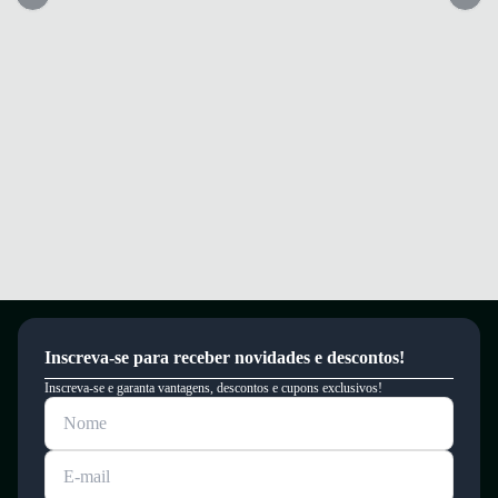
Alças versáteis para uso na mão, ombro ou transversal com conforto.
Conforto e segurança para acompanhar seu dia com estilo e praticidade.
Garantia
Este produto possui uma garantia contra defeitos de fabricação válida por
um período de 90 dias.
Inscreva-se para receber novidades e descontos!
Inscreva-se e garanta vantagens, descontos e cupons exclusivos!