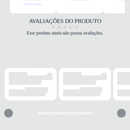
Feminina Café
Saiba mais.
MATERIAL
PU (Poliuretano)
COR
AVALIAÇÕES DO PRODUTO
Marrom
FORRO
Esse produto ainda não possui avaliações.
Tecido
MARCA
Chenson
DETALHES
Fechamento
Zíper
Bolso Interno
Sim
Alça Removível
Sim
MODELO
Tipo
Bolsa