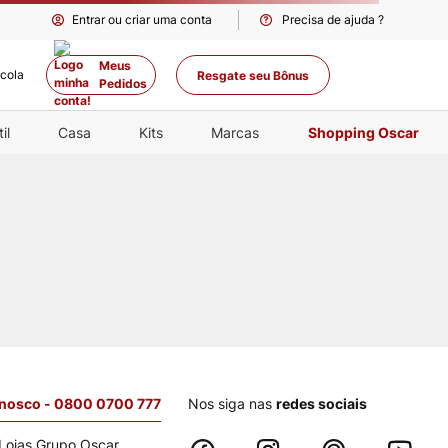
Entrar ou criar uma conta
Precisa de ajuda ?
Meus
Resgate seu Bônus
Pedidos
il
Casa
Kits
Marcas
Shopping Oscar
onosco - 0800 0700 777
Nos siga nas
redes sociais
Lojas Grupo Oscar