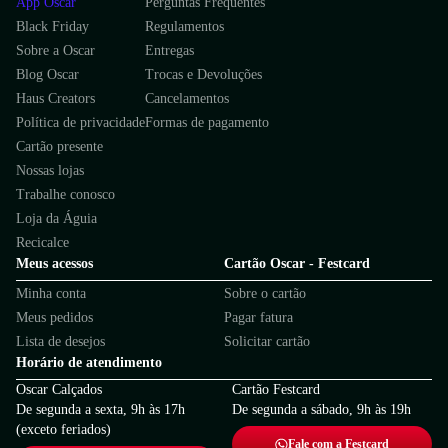
App Oscar
Perguntas Frequentes
Black Friday
Regulamentos
Sobre a Oscar
Entregas
Blog Oscar
Trocas e Devoluções
Haus Creators
Cancelamentos
Política de privacidade
Formas de pagamento
Cartão presente
Nossas lojas
Trabalhe conosco
Loja da Águia
Recicalce
Meus acessos
Cartão Oscar - Festcard
Minha conta
Sobre o cartão
Meus pedidos
Pagar fatura
Lista de desejos
Solicitar cartão
Horário de atendimento
Oscar Calçados
Cartão Festcard
De segunda a sexta, 9h às 17h
De segunda a sábado, 9h às 19h
(exceto feriados)
Fale com a Festcard