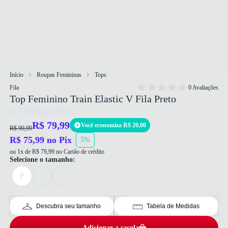
Início
Roupas Femininas
Tops
Fila
0 Avaliações
Top Feminino Train Elastic V Fila Preto
Ref: 7909946188762
R$ 79,99
Você economiza R$ 20,00
R$ 99,99
R$ 75,99 no Pix
5%
ou 1x de R$ 79,99 no Cartão de crédito
Selecione o tamanho:
P
M
G
Descubra seu tamanho
Tabela de Medidas
Adicionar a sacola