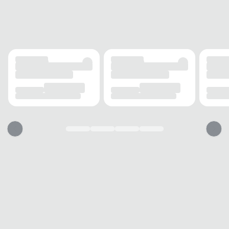
Nadador
MANGA
Sem manga
ACABAMENTO
TECIDO
Poliamida
ELASTICIDADE
Alta
FORRO
Total
INFORMAÇÃO ADICIONAL
PROTEÇÃO
UV 50+
AJUSTE
Elástico
USO
TIPO
Esportivo
Esse top vai servir?