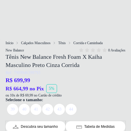
Início
Calçados Masculinos
Tênis
Corrida e Caminhada
New Balance
0 Avaliações
Tênis New Balance Fresh Foam X Kaiha
Masculino Preto Cinza Corrida
Ref: 7909946399793
R$ 699,99
R$ 664,99 no Pix
5%
ou 10x de R$ 69,99 no Cartão de crédito
Selecione o tamanho:
39
40
41
42
43
44
Descubra seu tamanho
Tabela de Medidas