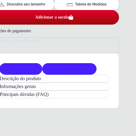
Descubra seu tamanho
Tabela de Medidas
Adicionar a sacola
ões de pagamento
nfira o prazo de entrega
Produto original
Acompanha nota fiscal
Descrição do produto
Tênis Bibi Infantil Marinho
Casual:
Conforto
e
Informações gerais
Estilo
para o Dia a Dia
Principais dúvidas (FAQ)
O
Tênis Bibi Infantil Marinho
é a escolha ideal
para acompanhar o ritmo das crianças com total
conforto e leveza
. Com um
design casual
e
versátil, este modelo é perfeito para o uso diário,
garantindo um visual moderno sem abrir mão da