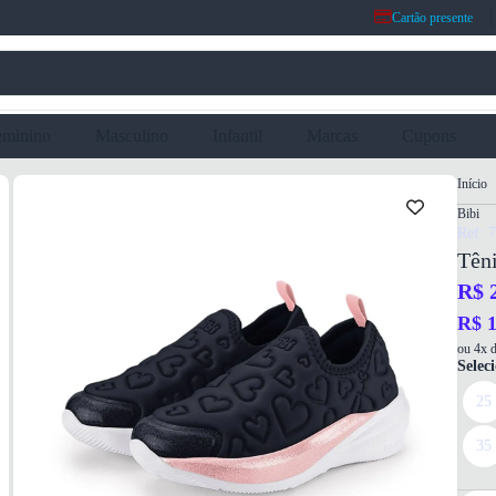
Cartão presente
eminino
Masculino
Infantil
Marcas
Cupons
Início
Bibi
Ref: 
Têni
R$ 
R$ 1
ou 4x d
Selec
25
35