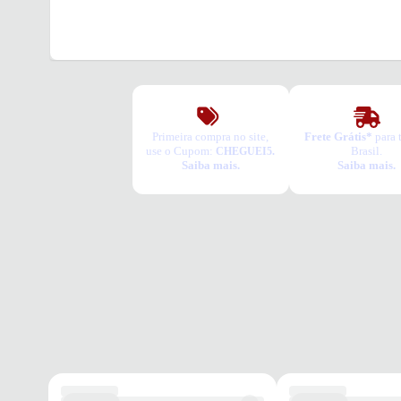
Primeira compra no site,
Frete Grátis*
para 
use o Cupom:
Brasil.
CHEGUEI5.
Saiba mais.
Saiba mais.