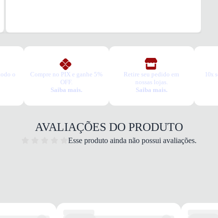
todo o
Compre no PIX e ganhe 5%
Retire seu pedido em
10x s
OFF.
nossas lojas.
Saiba mais.
Saiba mais.
AVALIAÇÕES DO PRODUTO
Esse produto ainda não possui avaliações.