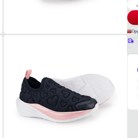
Opç
Co