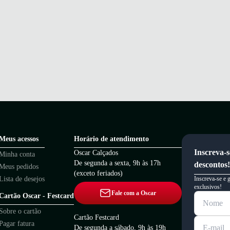
Meus acessos
Horário de atendimento
Inscreva-s
Oscar Calçados
Minha conta
De segunda a sexta, 9h às 17h
descontos!
Meus pedidos
(exceto feriados)
Lista de desejos
Inscreva-se e 
exclusivos!
Fale com a Oscar
Cartão Oscar - Festcard
Sobre o cartão
Cartão Festcard
Pagar fatura
De segunda a sábado, 9h às 19h