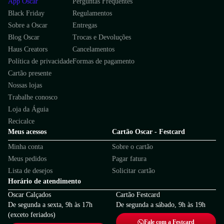
App Oscar
Perguntas Frequentes
Black Friday
Regulamentos
Sobre a Oscar
Entregas
Blog Oscar
Trocas e Devoluções
Haus Creators
Cancelamentos
Política de privacidade
Formas de pagamento
Cartão presente
Nossas lojas
Trabalhe conosco
Loja da Águia
Recicalce
Meus acessos
Cartão Oscar - Festcard
Minha conta
Sobre o cartão
Meus pedidos
Pagar fatura
Lista de desejos
Solicitar cartão
Horário de atendimento
Oscar Calçados
Cartão Festcard
De segunda a sexta, 9h às 17h
De segunda a sábado, 9h às 19h
(exceto feriados)
Fale com a Festcard