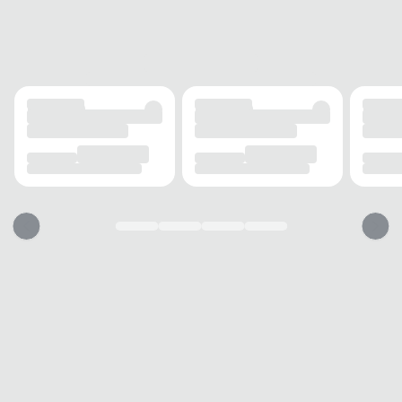
ALTURA DO SALTO
8 cm
SOLADO
MATERIAL
Borracha
ADERÊNCIA
Alta
AMORTECIMENTO
Médio
FECHAMENTO
TIPO
Fivela
POSIÇÃO
Tornozelo
AJUSTE
Sim
BICO
TIPO