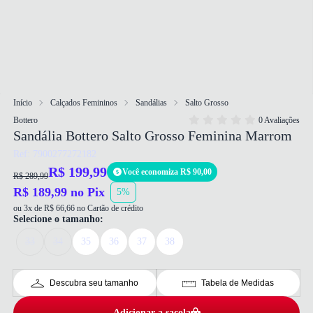
Início
Calçados Femininos
Sandálias
Salto Grosso
Bottero
0 Avaliações
Sandália Bottero Salto Grosso Feminina Marrom
Ref: 7900277272182
R$ 199,99
Você economiza R$ 90,00
R$ 289,99
R$ 189,99 no Pix
5%
ou 3x de R$ 66,66 no Cartão de crédito
Selecione o tamanho:
33
34
35
36
37
38
Descubra seu tamanho
Tabela de Medidas
Adicionar a sacola