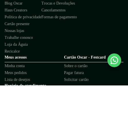
Blog Oscar
Trocas e Devoluções
Haus Creators
Cancelamentos
Política de privacidade
Formas de pagamento
Cartão presente
Nossas lojas
Trabalhe conosco
Loja da Águia
Recicalce
Meus acessos
Cartão Oscar - Festcard
Minha conta
Sobre o cartão
Meus pedidos
Pagar fatura
Lista de desejos
Solicitar cartão
Horário de atendimento
Oscar Calçados
Cartão Festcard
De segunda a sexta, 9h às 17h
De segunda a sábado, 9h às 19h
(exceto feriados)
Fale com a Festcard
Fale com a Oscar
Redes sociais