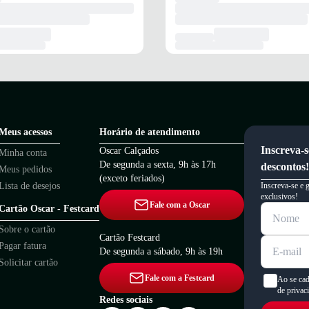
Meus acessos
Horário de atendimento
Inscreva-s
Oscar Calçados
Minha conta
De segunda a sexta, 9h às 17h
descontos!
Meus pedidos
(exceto feriados)
Lista de desejos
Inscreva-se e 
exclusivos!
Fale com a Oscar
Cartão Oscar - Festcard
Sobre o cartão
Cartão Festcard
Pagar fatura
De segunda a sábado, 9h às 19h
Solicitar cartão
Fale com a Festcard
Ao se cad
de privac
Redes sociais