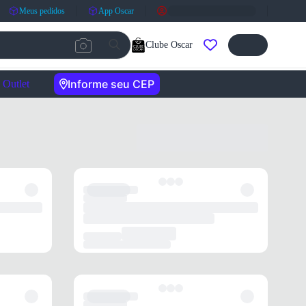
Meus pedidos
App Oscar
Clube Oscar
Informe seu CEP
Outlet