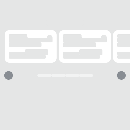
climáticas amenas. O
capuz
e o
zíper frontal
com
protetor adicionam funcionalidade.
Perfeita para o
dia a dia
,
passeios
, momentos de
lazer
e ocasiões informais, o modelo se adapta a
diversos estilos e combina facilmente com looks
esportivos ou casuais. O
ajuste na cintura
com
elástico interno e stopper, e os
punhos elásticos
,
garantem um
encaixe perfeito
e personalizado,
oferecendo conforto em qualquer momento.