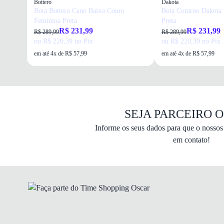
Bottero
Dakota
Bota Bottero Cano Baixo Couro
Bota Coturno Dakota 
Feminina Preta
Preta
R$ 231,99
R$ 231,99
R$ 289,99
R$ 289,99
ou R$ 220,39 no Pix
ou R$ 220,39 no Pix
em até 4x de R$ 57,99
em até 4x de R$ 57,99
SEJA PARCEIRO 
Informe os seus dados para que o nossos 
em contato!