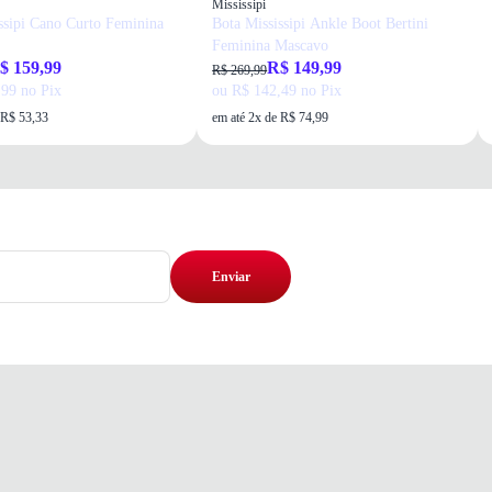
Mississipi
ssipi Cano Curto Feminina
Bota Mississipi Ankle Boot Bertini
Feminina Mascavo
$ 159,99
R$ 149,99
R$ 269,99
99 no Pix
ou R$ 142,49 no Pix
 R$ 53,33
em até 2x de R$ 74,99
Enviar