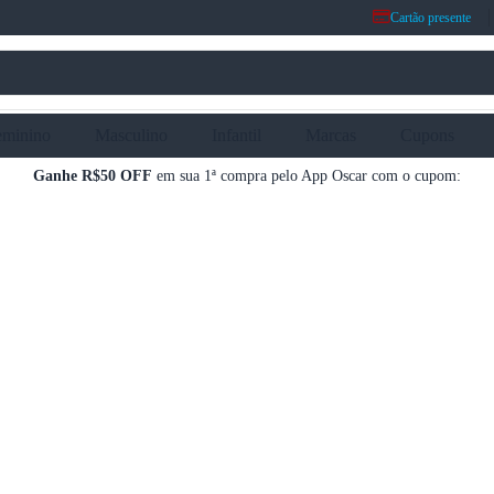
Cartão presente
eminino
Masculino
Infantil
Marcas
Cupons
Ganhe R$50 OFF
em sua 1ª compra pelo App Oscar com o cupom: