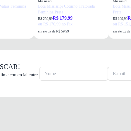
Mississipi
Mississipi
Valais Feminina
Bota Mississipi Coturno Tratorada
Bota Missi
Feminina Preta
Preta
R$ 179,99
R
R$ 259,99
R$ 199,99
ou R$ 170,99 no Pix
ou R$ 151,
em até 3x de R$ 59,99
em até 3x de
OSCAR!
time comercial entre