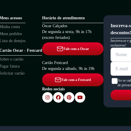
Meus acessos
Horário de atendimento
Inscreva-s
Oscar Calçados
Minha conta
De segunda a sexta, 9h às 17h
descontos!
Meus pedidos
(exceto feriados)
Lista de desejos
Inscreva-se e 
exclusivos!
Fale com a Oscar
Cartão Oscar - Festcard
Sobre o cartão
Cartão Festcard
Pagar fatura
De segunda a sábado, 9h às 19h
Solicitar cartão
Fale com a Festcard
Ao se cad
de privac
Redes sociais