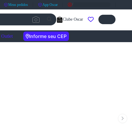
Meus pedidos
App Oscar
Clube Oscar
Informe seu CEP
Outlet